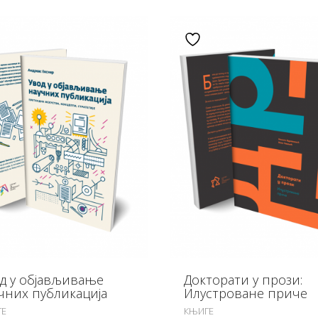
Додај у листу жеља
Додај у листу жеља
д у објављивање
Докторати у прози:
чних публикација
Илустроване приче
ГЕ
КЊИГЕ