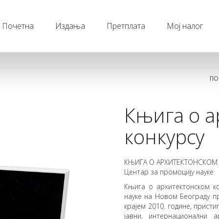
Почетна
Издања
Претплата
Мој налог
ПО
Књига о а
конкурсу
КЊИГА О АРХИТЕКТОНСКОМ
Центар за промоцију науке
Књига о архитектонском ко
науке на Новом Београду п
крајем 2010. године, пристиг
jавни, интернационални 