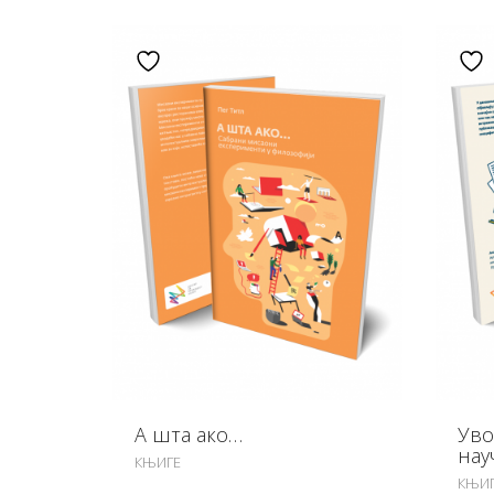
Додај у листу жеља
А шта ако…
Уво
нау
КЊИГЕ
КЊИ