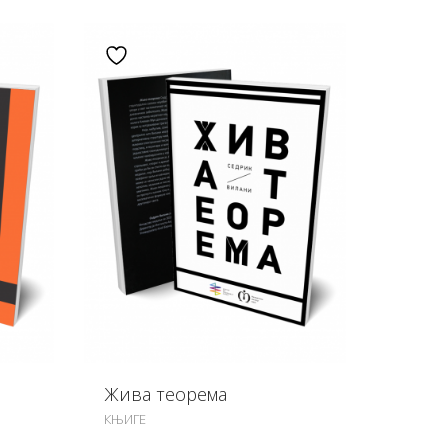
Додај у листу жеља
Жива теорема
КЊИГЕ