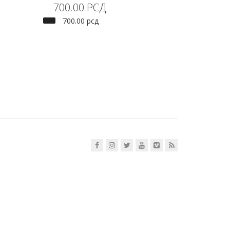
700.00
РСД
700.00
рсд