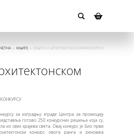
Search
ЧЕТНА
»
КЊИГЕ
»
КЊИГА О АРХИТЕКТОНСКОМ КОНКУРСУ
рхитектонском
 КОНКУРСУ
нкурсу за изградњу зграде Центра за промоцију
редставља готово 250 конкурсних решења која су,
ла из свих крајева света. Овај конкурс jе био први
архитектонски конкурс овога ранга и реномеа