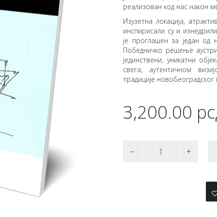
реализован код нас након м
Изузетна локација, атракт
инспирисали су и изнедрили
је проглашен за један од н
Победничко решење аустри
јединствени, уникатни обј
свега, аутентичном виз
традиције новобеоградског 
3,200.00
рс
Књига
о
архитектонском
конкурсу
количина