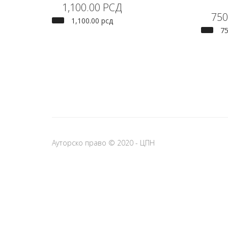
1,100.00
РСД
750
1,100.00
рсд
7
Ауторско право © 2020 - ЦПН