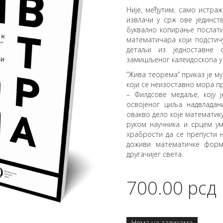
Није, међутим, само истра
извлачи у срж ове јединст
буквално копирање послати
математичара који подстич
детаљи из једноставне с
замишљеног калеидоскопа у 
”Жива теорема” приказ је м
који се неизоставно мора п
– Филдсове медаље, коју ј
освојеног циља надвладан
овакво дело које математик
руком научника и срцем у
храбрости да се препусти њ
доживи математичке форму
другачијег света.
700.00
рсд
Нема на залихама