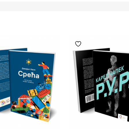
Додај у листу жеља
Додај у листу жеља