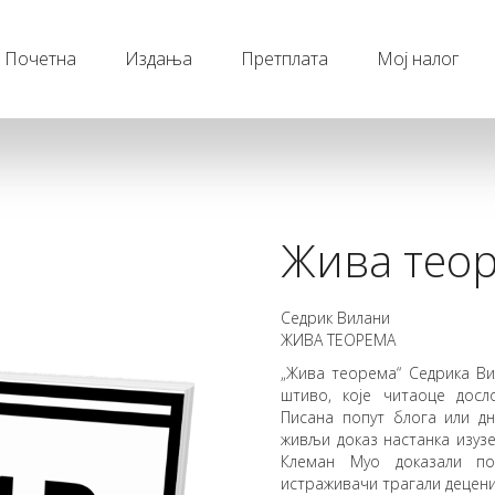
Почетна
Издања
Претплата
Мој налог
Жива тео
Седрик Вилани
ЖИВА ТЕОРЕМА
„Жива теорема“ Седрика Ви
штиво, које читаоце досл
Писана попут блога или д
живљи доказ настанка изузе
Клеман Муо доказали по
истраживачи трагали децени