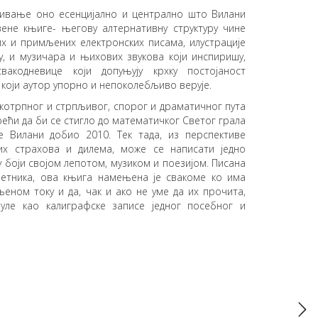
живање оно есенцијално и централно што Вилани
вене књиге- његову алтернативну структуру чине
х и примљених електронских писама, илустрације
у, и музичара и њихових звукова који инспиришу,
вакодневице који допуњују крхку постојаност
који аутор упорно и непоколебљиво верује.
укотрпног и стрпљивог, спорог и драматичног пута
рећи да би се стигло до математичког Светог грала
е Вилани добио 2010. Тек тада, из перспективе
их страхова и дилема, може се написати једно
у боји својом лепотом, музиком и поезијом. Писана
метника, ова књига намењена је свакоме ко има
еном току и да, чак и ако не уме да их прочита,
ле као калиграфске записе једног посебног и