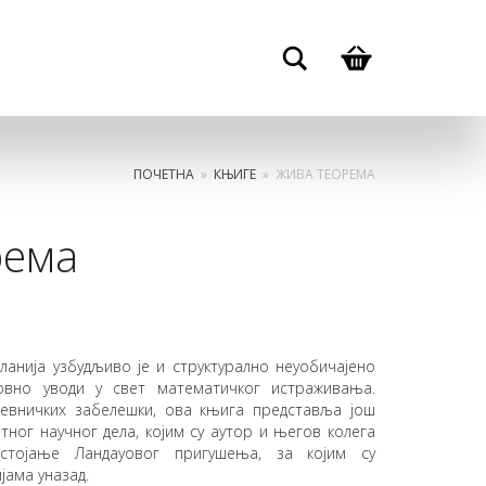
Search
ПОЧЕТНА
»
КЊИГЕ
»
ЖИВА ТЕОРЕМА
рема
ланија узбудљиво је и структурално неуобичајено
овно уводи у свет математичког истраживања.
невничких забелешки, ова књига представља још
тног научног дела, којим су аутор и његов колега
стојање Ландауовог пригушења, за којим су
јама уназад.