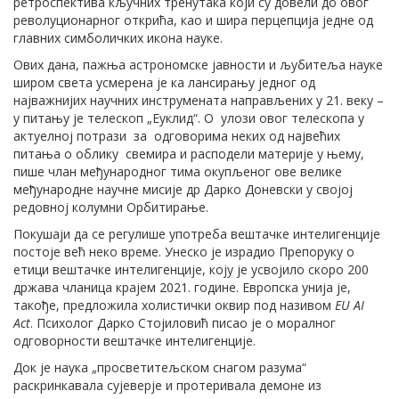
ретроспектива кључних тренутака који су довели до овог
револуционарног открића, као и шира перцепција једне од
главних симболичких икона науке.
Ових дана, пажња астрономске јавности и љубитеља науке
широм света усмерена је ка лансирању једног од
најважнијих научних инструмената направљених у 21. веку –
у питању је телескоп „Еуклид“. О улози овог телескопа у
актуелној потрази за одговорима неких од највећих
питања о облику свемира и расподели материје у њему,
пише члан међународног тима окупљеног ове велике
међународне научне мисије др Дарко Доневски у својој
редовној колумни Орбитирање.
Покушаји да се регулише употреба вештачке интелигенције
постоје већ неко време. Унеско је израдио Препоруку о
етици вештачке интелигенције, коју је усвојило скоро 200
држава чланица крајем 2021. године. Европска унија је,
такође, предложила холистички оквир под називом
EU AI
Act
. Психолог Дарко Стојиловић писао је о моралног
одговорности вештачке интелигенције.
Док је наука „просветитељском снагом разума“
раскринкавала сујеверје и протеривала демоне из