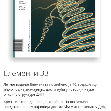
Елементи 33
Летње издање Елемената посвећено је 70. годишњици
једног од најзначајнијих достигнућа у историји науке –
открићу структуре ДНК!
Кроз текстове др Срђе Јанковића и Павла Зелића
представљена су најновија достигнућа у истраживању ДНК,