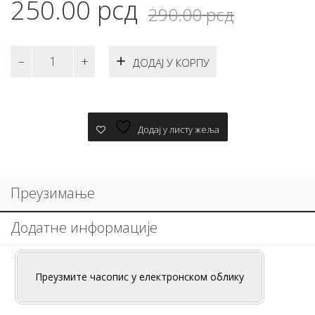
Ориги
Трену
250.00
рсд
290.00
рсд
цена
цена
је
је:
Елементи
ДОДАЈ У КОРПУ
33
била:
250.00
количина
290.00
Додај у листу жеља
Преузимање
Додатне информације
Преузмите часопис у електронском облику