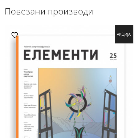
Повезани производи
АКЦИЈА!
Додај у листу жеља