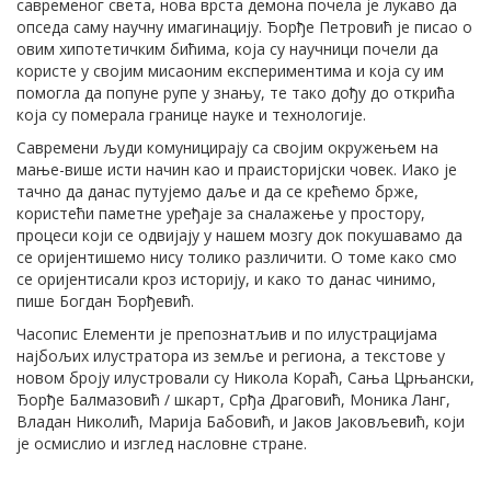
савременог света, нова врста демона почела је лукаво да
опседа саму научну имагинацију. Ђорђе Петровић је писао о
овим хипотетичким бићима, која су научници почели да
користе у својим мисаоним експериментима и која су им
помогла да попуне рупе у знању, те тако дођу до открића
која су померала границе науке и технологије.
Савремени људи комуницирају са својим окружењем на
мање-више исти начин као и праисторијски човек. Иако је
тачно да данас путујемо даље и да се крећемо брже,
користећи паметне уређаје за сналажење у простору,
процеси који се одвијају у нашем мозгу док покушавамо да
се оријентишемо нису толико различити. О томе како смо
се оријентисали кроз историју, и како то данас чинимо,
пише Богдан Ђорђевић.
Часопис Елементи је препознатљив и по илустрацијама
најбољих илустратора из земље и региона, а текстове у
новом броју илустровали су Никола Кораћ, Сања Црњански,
Ђорђе Балмазовић / шкарт, Срђа Драговић, Моника Ланг,
Владан Николић, Марија Бабовић, и Јаков Јаковљевић, који
је осмислио и изглед насловне стране.